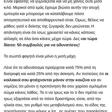
Ε
ίναι εφιάλτης να γυμνάζεσαι και να μη χάνεις ούτε μισό
κιλό. Μερικοί από εμάς έχουμε βιώσει αυτήν την ατυχή
εμπειρία και μπορούμε να καταλάβουμε πόσο
απογοητευτικό και αποθαρρυντικό είναι. Όμως, θέλεις να
μάθεις γιατί ο δείκτης της ζυγαριάς δεν μειώνεται; Η
απάντηση είναι ότι ίσως χρειαστεί να κάνεις κάποιες
αλλαγές σε όλα όσα κάνεις μέχρι τώρα. Δες κ
αι τώρα
δίαιτα: 50 συμβουλές για να αδυνατίσεις!
Το σωστό φαγητό είναι μόνο η μισή μάχη
Λένε ότι το αδυνάτισμα προέρχεται κατά 75% από τη
διατροφή και κατά 25% από την άσκηση. Αν πιστεύεις ότι
οι
κοιλιακοί σου φτιάχνονται μόνον στην κουζίνα
και αν
νομίζεις ότι μόνον η προπόνηση θα σου χαρίσει σμιλεμένο
σώμα κάνεις λάθος. Το τι να τρως και το τι δεν πρέπει να
τρως εξαρτάται από το πόσο δραστήριος είσαι, από την
ηλικία σου, τον ρυθμό του μεταβολισμού σου, το είδος της
προπόνησης που κάνεις κ.λπ., τις ημέρες που παραλείπεις