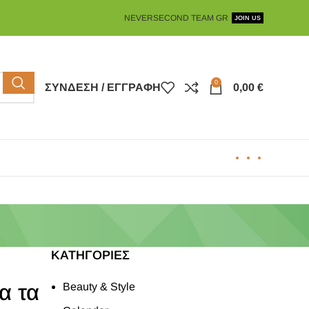
NEVERSECOND TEAM GR
JOIN US
0
ΣΎΝΔΕΣΗ / ΕΓΓΡΑΦΉ
0,00
€
KΑΤΗΓΟΡΊΕΣ
α τα
Beauty & Style