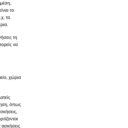
 μέση,
ίναι το
χ. τα
έρια.
γήσεις τη
πορείς να
είο, χώρια
ατείς
σκηση, όπως
ασκήσεις,
ρτίζονται
ε ασκήσεις