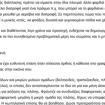
ς διάπλασης πρέπει να είμαστε στην ίδια πλευρά: άλλο φαρδιά
λει διατροφή γιατί ένα πράγμα π.χ. που μπορεί να τη φαρδαίνει ε
α μειωθεί με αερόβια και διατροφή. Σε περιπτώσεις τώρα που π.
ί ο μυικός ιστός, να φτιάξεις δυνατά και γυμνασμένα πόδια και χ
και διαθέτοντας λίγο χρόνο και προσοχή, ενδέχεται να δημιουρ
ι τα πιο συνηθισμένα προβληματικά μέρη του σώματος και τι μ
τενή
έχει ευθυτενή στάση όταν στέκεσαι όρθιος ή κάθεσαι στο γραφ
ς στην εικόνα σου.
άλων και μικρών μυϊκών ομάδων (δελτοειδείς, τραπεζοειδείς, πλ
ύλοι), οι οποίες δεν ανταποκρίνονται το ίδιο σε μια και μόνη ά
η για αύξηση της πλάτης. Φρόντιζε να συνδυάζεις διαφορετικές 
αφορετική -μεγάλη ή μικρή- ομάδα της πλάτης, δίχως να υπερφο
υ. Η κωπηλατική επίσης θα σε βοηθήσει. Δώσε προτεραιότητα σ