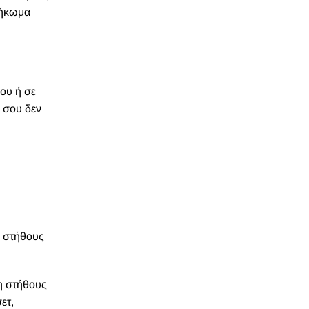
σήκωμα
σου ή σε
η σου δεν
υ στήθους
η στήθους
ετ,