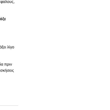
έφαλους,
άξε
ξει λίγο
δα πριν
ασκήσεις