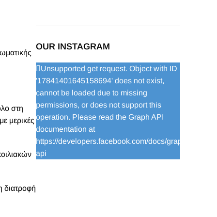
OUR INSTAGRAM
σωματικής
Unsupported get request. Object with ID
'17841401645158694' does not exist,
cannot be loaded due to missing
permissions, or does not support this
όλο στη
operation. Please read the Graph API
με μερικές
documentation at
https://developers.facebook.com/docs/graph-
api
κοιλιακών
η διατροφή