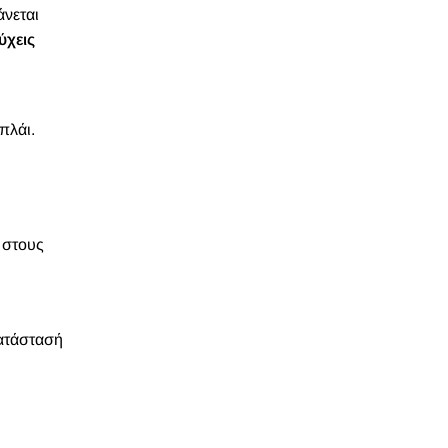
άνεται
ύχεις
πλάι.
 στους
κατάστασή