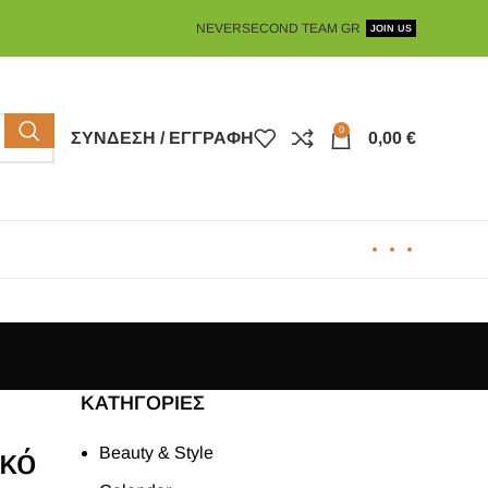
NEVERSECOND TEAM GR
JOIN US
0
ΣΎΝΔΕΣΗ / ΕΓΓΡΑΦΉ
0,00
€
KΑΤΗΓΟΡΊΕΣ
ικό
Beauty & Style