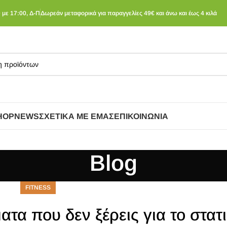
 με 17:00, Δ-Π
Δωρεάν μεταφορικά για παραγγελίες 49€ και άνω και έως 4 κιλά
HOP
NEWS
ΣΧΕΤΙΚΆ ΜΕ ΕΜΆΣ
ΕΠΙΚΟΙΝΩΝΊΑ
Blog
FITNESS
α που δεν ξέρεις για το στατ