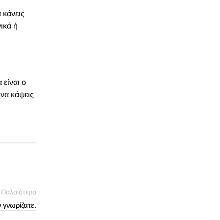
 κάνεις
ικά ή
 είναι ο
 να κάψεις
Παλαιότερο
ν γνωρίζατε.