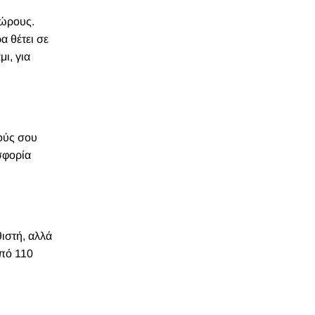
χώρους.
α θέτει σε
ι, για
ρούς σου
σφορία
θιστή, αλλά
από 110