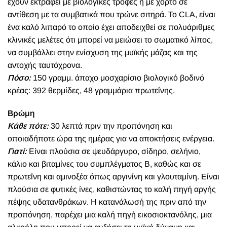
έχουν εκτραφεί με βιολογικές τροφές ή με χόρτο σε
αντίθεση με τα συμβατικά που τρώνε σιτηρά. Το CLA, είναι
ένα καλό λιπαρό το οποίο έχει αποδειχθεί σε πολυάριθμες
κλινικές μελέτες ότι μπορεί να μειώσει το σωματικό λίπος,
να συμβάλλει στην ενίσχυση της μυϊκής μάζας και της
αντοχής ταυτόχρονα.
Πόσο:
150 γραμμ. άπαχο μοσχαρίσιο βιολογικό βοδινό
κρέας: 392 θερμίδες, 48 γραμμάρια πρωτεΐνης.
Βρώμη
Κάθε πότε:
30 λεπτά πριν την προπόνηση και
οποιαδήποτε ώρα της ημέρας για να αποκτήσεις ενέργεια.
Γιατί:
Είναι πλούσια σε ψευδάργυρο, σίδηρο, σελήνιο,
κάλιο και βιταμίνες του συμπλέγματος Β, καθώς και σε
πρωτεΐνη και αμινοξέα όπως αργινίνη και γλουταμίνη. Είναι
πλούσια σε φυτικές ίνες, καθιστώντας το καλή πηγή αργής
πέψης υδατανθράκων. Η κατανάλωσή της πριν από την
προπόνηση, παρέχει μια καλή πηγή εικοσιοκτανόλης, μια