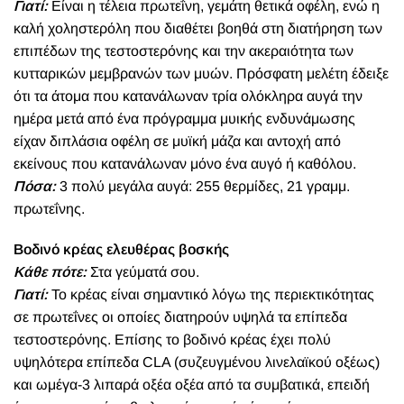
Γιατί:
Είναι η τέλεια πρωτεΐνη, γεμάτη θετικά οφέλη, ενώ η
καλή χοληστερόλη που διαθέτει βοηθά στη διατήρηση των
επιπέδων της τεστοστερόνης και την ακεραιότητα των
κυτταρικών μεμβρανών των μυών. Πρόσφατη μελέτη έδειξε
ότι τα άτομα που κατανάλωναν τρία ολόκληρα αυγά την
ημέρα μετά από ένα πρόγραμμα μυικής ενδυνάμωσης
είχαν διπλάσια οφέλη σε μυϊκή μάζα και αντοχή από
εκείνους που κατανάλωναν μόνο ένα αυγό ή καθόλου.
Πόσα:
3 πολύ μεγάλα αυγά: 255 θερμίδες, 21 γραμμ.
πρωτεΐνης.
Βοδινό κρέας ελευθέρας βοσκής
Κάθε πότε:
Στα γεύματά σου.
Γιατί:
Το κρέας είναι σημαντικό λόγω της περιεκτικότητας
σε πρωτεΐνες οι οποίες διατηρούν υψηλά τα επίπεδα
τεστοστερόνης. Επίσης το βοδινό κρέας έχει πολύ
υψηλότερα επίπεδα CLA (συζευγμένου λινελαϊκoύ οξέως)
και ωμέγα-3 λιπαρά οξέα οξέα από τα συμβατικά, επειδή