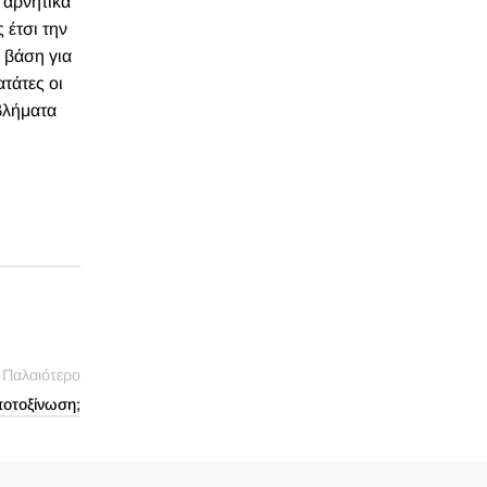
 αρνητικά
 έτσι την
 βάση για
τάτες οι
βλήματα
Παλαιότερο
ποτοξίνωση;