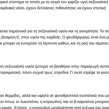
ικό σύστημα το οποίο με τη σειρά του χαρίζει υγιή σεξουαλική
αρδιακή νόσο, έχουν διπλάσιες πιθανότητες να έχουν
στυτική
ίναι σημαντικά για τη σεξουαλική υγεία και τη γονιμότητα. Το σ
 βιταμίνη Ε, στην υγεία της καρδιάς. Ο ψευδάργυρος είναι ένα 
ορεί να ενισχύσει τη λίμπιντο καθώς και τη ροή του αίματος 
τη σεξουαλική υγεία (μπορεί να βοηθήσει στην παραγωγή τεστ
ά πραγματικά, πόσο συχνά τρως στρείδια; Γι΄αυτό στρέψε τα γού
 σε θερμίδες, αλλά και υψηλό σε φυτοθρεπτικά συστατικά που 
του όπως το λυκοπένιο, η κιτρουλίνη, και το β-καροτένιο μπορού
 ορμής. Επίσης, η κιτρουλίνη μετατρέπεται από ένζυμα του ορ