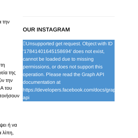
α την
OUR INSTAGRAM
Unsupported get request. Object with ID
'17841401645158694' does not exist,
cannot be loaded due to missing
 τη
permissions, or does not support this
γεία της
operation. Please read the Graph API
ύν την
documentation at
NA του
https://developers.facebook.com/docs/graph-
οποιήσουν
api
ψει ή να
 λίπη,