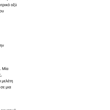
ιτρικό οξύ
του
την
. Μία
ς,
α μελέτη
 σε μια