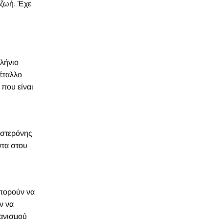
 ζωή. Έχε
ελήνιο
μέταλλο
που είναι
οστερόνης
στα στου
μπορούν να
ν να
γανισμού