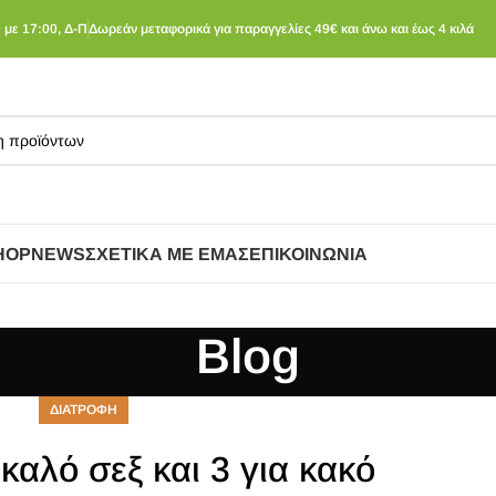
 με 17:00, Δ-Π
Δωρεάν μεταφορικά για παραγγελίες 49€ και άνω και έως 4 κιλά
HOP
NEWS
ΣΧΕΤΙΚΆ ΜΕ ΕΜΆΣ
ΕΠΙΚΟΙΝΩΝΊΑ
Blog
ΔΙΑΤΡΟΦΗ
 καλό σεξ και 3 για κακό