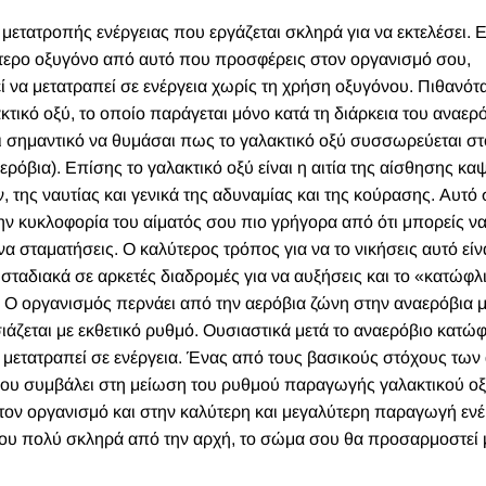
 μετατροπής ενέργειας που εργάζεται σκληρά για να εκτελέσει. Ε
σότερο οξυγόνο από αυτό που προσφέρεις στον οργανισμό σου,
ί να μετατραπεί σε ενέργεια χωρίς τη χρήση οξυγόνου. Πιθανότ
κτικό οξύ, το οποίο παράγεται μόνο κατά τη διάρκεια του αναερ
αι σημαντικό να θυμάσαι πως το γαλακτικό οξύ συσσωρεύεται σ
ρόβια). Επίσης το γαλακτικό οξύ είναι η αιτία της αίσθησης κα
της ναυτίας και γενικά της αδυναμίας και της κούρασης. Αυτό 
ην κυκλοφορία του αίματός σου πιο γρήγορα από ότι μπορείς να
α σταματήσεις. Ο καλύτερος τρόπος για να το νικήσεις αυτό είν
 σταδιακά σε αρκετές διαδρομές για να αυξήσεις και το «κατώφλ
. Ο οργανισμός περνάει από την αερόβια ζώνη στην αναερόβια μ
άζεται με εκθετικό ρυθμό. Ουσιαστικά μετά το αναερόβιο κατώφ
α μετατραπεί σε ενέργεια. Ένας από τους βασικούς στόχους τω
που συμβάλει στη μείωση του ρυθμού παραγωγής γαλακτικού οξ
ον οργανισμό και στην καλύτερη και μεγαλύτερη παραγωγή ενέ
 σου πολύ σκληρά από την αρχή, το σώμα σου θα προσαρμοστεί 