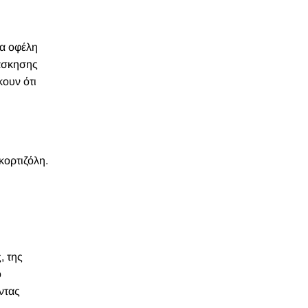
τα οφέλη
 άσκησης
ουν ότι
κορτιζόλη.
, της
ο
ντας