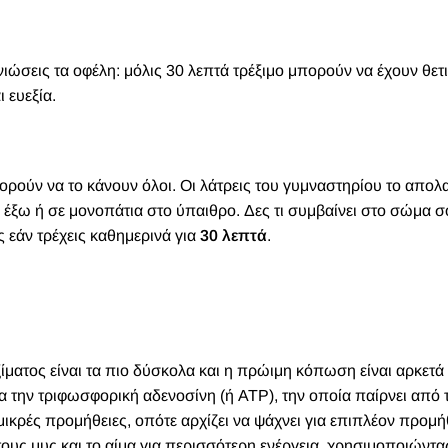
α νιώσεις τα οφέλη: μόλις 30 λεπτά τρέξιμο μπορούν να έχουν θετ
 ευεξία.
πορούν να το κάνουν όλοι. Οι λάτρεις του γυμναστηρίου το απο
ν έξω ή σε μονοπάτια στο ύπαιθρο. Δες τι συμβαίνει στο σώμα 
ς εάν τρέχεις καθημερινά για
30 λεπτά
.
ίματος είναι τα πιο δύσκολα και η πρώιμη κόπωση είναι αρκετά
α την τριφωσφορική αδενοσίνη (ή ATP), την οποία παίρνει από 
ικρές προμήθειες, οπότε αρχίζει να ψάχνει για επιπλέον προμή
ους μυς και το αίμα για περισσότερη ενέργεια, χρησιμοποιώντα