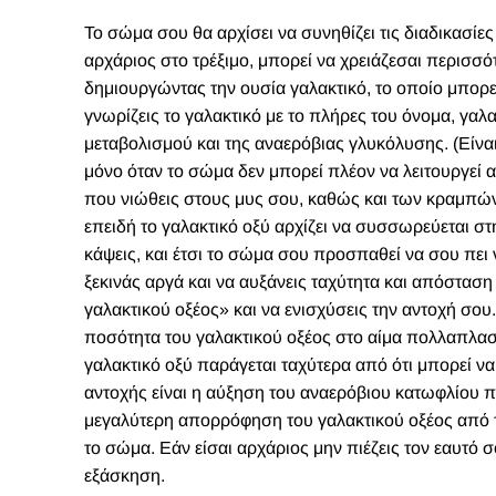
Το σώμα σου θα αρχίσει να συνηθίζει τις διαδικασίες
αρχάριος στο τρέξιμο, μπορεί να χρειάζεσαι περισ
δημιουργώντας την ουσία γαλακτικό, το οποίο μπορε
γνωρίζεις το γαλακτικό με το πλήρες του όνομα, γαλα
μεταβολισμού και της αναερόβιας γλυκόλυσης. (Είν
μόνο όταν το σώμα δεν μπορεί πλέον να λειτουργεί αε
που νιώθεις στους μυς σου, καθώς και των κραμπών, 
επειδή το γαλακτικό οξύ αρχίζει να συσσωρεύεται στ
κάψεις, και έτσι το σώμα σου προσπαθεί να σου πει ν
ξεκινάς αργά και να αυξάνεις ταχύτητα και απόσταση
γαλακτικού οξέος» και να ενισχύσεις την αντοχή σου
ποσότητα του γαλακτικού οξέος στο αίμα πολλαπλασι
γαλακτικό οξύ παράγεται ταχύτερα από ότι μπορεί ν
αντοχής είναι η αύξηση του αναερόβιου κατωφλίου 
μεγαλύτερη απορρόφηση του γαλακτικού οξέος από τ
το σώμα. Εάν είσαι αρχάριος μην πιέζεις τον εαυτό
εξάσκηση.