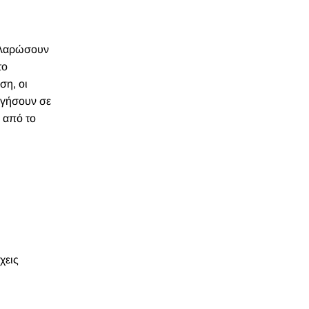
χαλαρώσουν
το
ση, οι
ηγήσουν σε
ν από το
χεις