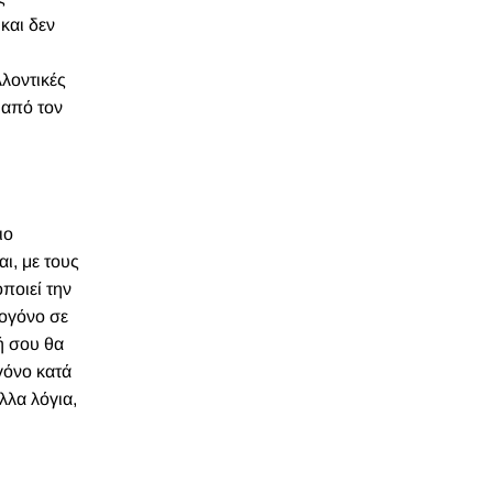
και δεν
λλοντικές
 από τον
ιο
ι, με τους
ποιεί την
κογόνο σε
ή σου θα
γόνο κατά
λλα λόγια,