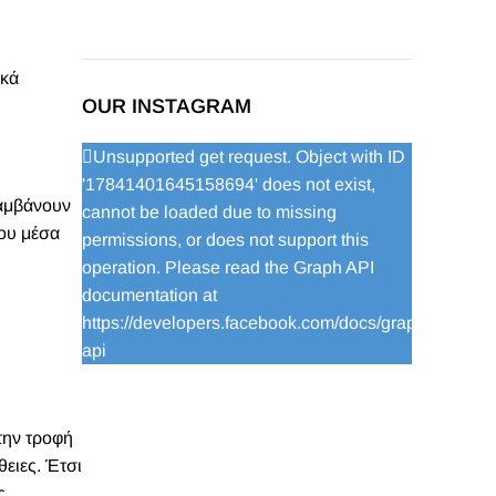
ικά
OUR INSTAGRAM
Unsupported get request. Object with ID
'17841401645158694' does not exist,
λαμβάνουν
cannot be loaded due to missing
σου μέσα
permissions, or does not support this
operation. Please read the Graph API
documentation at
https://developers.facebook.com/docs/graph-
api
την τροφή
θειες. Έτσι
ς