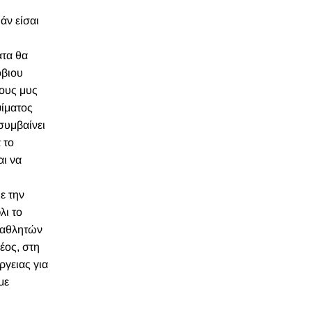
άν είσαι
ατα θα
όβιου
τους μυς
ψίματος
συμβαίνει
 το
αι να
ι
ε την
λι το
ν αθλητών
έος, στη
ργειας για
με