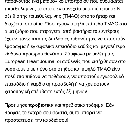
παράγοντας ένα μεταβολικό υποπροϊόν που ονομάζεται
τριμεθυλαμίνη, το οποίο εν συνεχεία μετατρέπεται σε Ν-
οξείδιο της τριμεθυλαμίνης (TMAO) από το ήπαρ και
διαχέεται στο αίμα. Όσοι έχουν υψηλά επίπεδα TMAO στο
αίμα (μόριο που παράγεται από βακτήρια του εντέρου),
έχουν πάνω από τις διπλάσιες πιθανότητες να υποστούν
έμφραγμα ή εγκεφαλικό επεισόδιο καθώς και μεγαλύτερο
κίνδυνο πρόωρου θανάτου.
Σύμφωνα με μελέτη της
European Heart Journal οι ασθενείς που εισήχθησαν στο
νοσοκομείο με πόνο στο στήθος και υψηλό TMAO είναι
πολύ πιο πιθανό να πεθάνουν, να υποστούν εγκεφαλικό
επεισόδιο ή καρδιακή προσβολή ή να χρειαστούν
χειρουργική επέμβαση εντός έξι μηνών.
Προτίμησε
προβιοτικά
και πρεβιοτικά τρόφιμα. Εάν
θρέφεις το έντερό σου σωστά, αυτό μπορεί να
προστατεύσει την καρδιά σου!