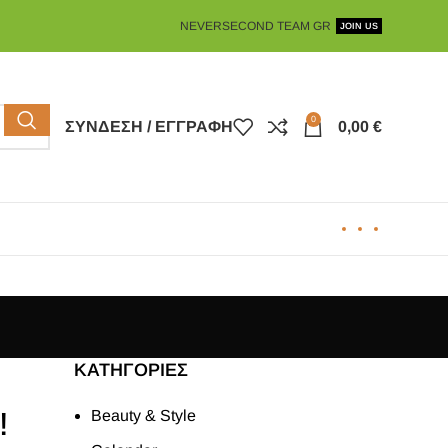
NEVERSECOND TEAM GR
JOIN US
0
ΣΎΝΔΕΣΗ / ΕΓΓΡΑΦΉ
0,00
€
KΑΤΗΓΟΡΊΕΣ
!
Beauty & Style