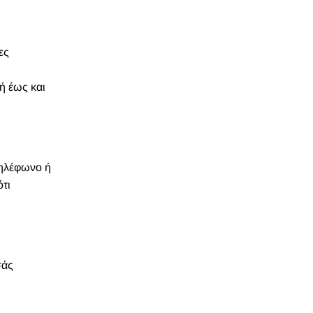
ες
ή έως και
τηλέφωνο ή
ότι
σάς