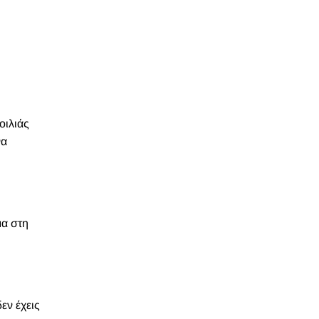
οιλιάς
να
μα στη
εν έχεις