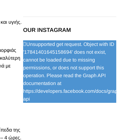
και υγιής.
OUR INSTAGRAM
Unsupported get request. Object with ID
ομορφιάς
'17841401645158694' does not exist,
 καλύτερη
cannot be loaded due to missing
ιά με
permissions, or does not support this
operation. Please read the Graph API
documentation at
https://developers.facebook.com/docs/graph-
api
ίπεδα της
 – 4 ώρες.