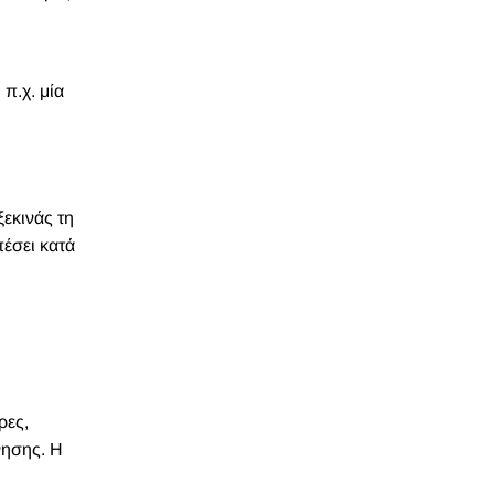
 π.χ. μία
εκινάς τη
έσει κατά
ρες,
νησης. Η