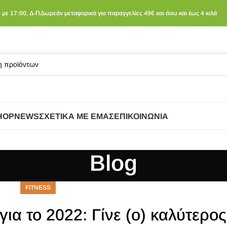
 με 17:00, Δ-Π
Δωρεάν μεταφορικά για παραγγελίες 49€ και άνω και έως 4 κιλά
HOP
NEWS
ΣΧΕΤΙΚΆ ΜΕ ΕΜΆΣ
ΕΠΙΚΟΙΝΩΝΊΑ
Blog
FITNESS
για το 2022: Γίνε (ο) καλύτερος