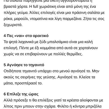
Για σαλάτα παρήγγειλε μία σκέτη αγγουροντομάτα ή
βραστά χόρτα. Η full χωριάτικη είναι από μόνη της ένα
πλήρες γεύμα. Άλλες επιλογές είναι μια πράσινη σαλάτα με
ρόκα, μαρούλι, ντοματίνια και λίγη παρμεζάνα. Ζήτα τις σος
ξεχωριστά.
4 Πες «ναι» στο ορεκτικό
Τα ψητά λαχανικά με ξύδι μπαλσάμικο είναι μια καλή
επιλογή. Πέντε με έξι κομμάτια από αυτά σε χορταίνουν
χωρίς να σε επιβαρύνουν με πολλές θερμίδες.
5 Αγνόησε το τηγανιτό
Οτιδήποτε τηγανιτό υπάρχει στο μενού αγνόησέ το. Μην
ακούς τις σειρήνες της γεύσης. Αγνόησέ το. Κλείσε τα
μάτια, προσπέρασέ το.
6 Επίλεξε της ώρας
Αλλά πρόσεξε τι θα επιλέξεις γιατί τα κρέατα αλοίφονται με
λίπος πριν μπουν στην σχάρα. Φιλέτο ή κόντρα μπριζόλα