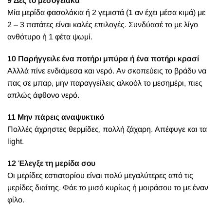
9 Δες το μεσογειακά
Μία μερίδα φασολάκια ή 2 γεμιστά (1 αν έχει μέσα κιμά) με
2 – 3 πατάτες είναι καλές επιλογές. Συνδύασέ το με λίγο
ανθότυρο ή 1 φέτα ψωμί.
10 Παρήγγειλε ένα ποτήρι μπύρα ή ένα ποτήρι κρασί
Αλλλά πίνε ενδιάμεσα και νερό. Αν σκοπεύεις το βράδυ να
πας σε μπαρ, μην παραγγείλεις αλκοόλ το μεσημέρι, πιες
απλώς άφθονο νερό.
11 Μην πάρεις αναψυκτικό
Πολλές άχρηστες θερμίδες, πολλή ζάχαρη. Απέφυγε και τα
light.
12 Έλεγξε τη μερίδα σου
Οι μερίδες εστιατορίου είναι πολύ μεγαλύτερες από τις
μερίδες διαίτης. Φάε το μισό κυρίως ή μοιράσου το με έναν
φίλο.