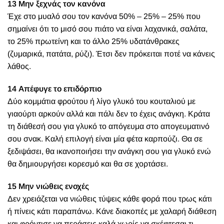
13 Μην ξεχνάς τον κανόνα
Έχε στο μυαλό σου τον κανόνα 50% – 25% – 25% που
σημαίνει ότι το μισό σου πιάτο να είναι λαχανικά, σαλάτα,
το 25% πρωτείνη και το άλλο 25% υδατάνθρακες
(ζυμαρικά, πατάτα, ρύζι). Έτσι δεν πρόκειται ποτέ να κάνεις
λάθος.
14 Απέφυγε το επιδόρπιο
Δύο κομμάτια φρούτου ή λίγο γλυκό του κουταλιού με
γιαούρτι αρκούν αλλά και πάλι δεν το έχεις ανάγκη. Κράτα
τη διάθεσή σου για γλυκό το απόγευμα στο απογευματινό
σου σνακ. Καλή επιλογή είναι μία φέτα καρπούζι. Θα σε
ξεδιψάσει, θα ικανοποιήσει την ανάγκη σου για γλυκό ενώ
θα δημιουργήσει κορεσμό και θα σε χορτάσει.
15 Μην νιώθεις ενοχές
Δεν χρειάζεται να νιώθεις τύψεις κάθε φορά που τρως κάτι
ή πίνεις κάτι παραπάνω. Κάνε διακοπές με χαλαρή διάθεση
και φρόντισε να περάσεις καλά χωρίς να σκέφτεσαι τι