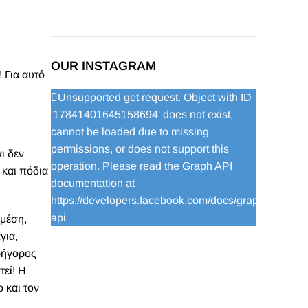
OUR INSTAGRAM
! Για αυτό
Unsupported get request. Object with ID
'17841401645158694' does not exist,
cannot be loaded due to missing
permissions, or does not support this
ι δεν
operation. Please read the Graph API
 και πόδια
documentation at
https://developers.facebook.com/docs/graph-
api
 μέση,
για,
γρήγορος
τεί! Η
 και τον