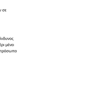
ν σε
κίνδυνος
έρι μένει
το πρόσωπο