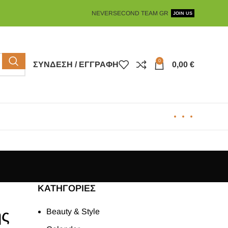
NEVERSECOND TEAM GR
JOIN US
0
ΣΎΝΔΕΣΗ / ΕΓΓΡΑΦΉ
0,00
€
KΑΤΗΓΟΡΊΕΣ
ής
Beauty & Style