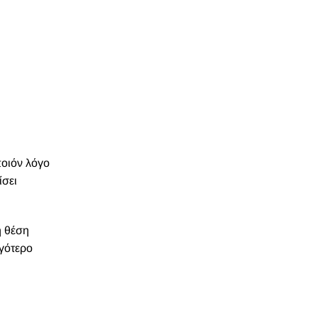
ποιόν λόγο
ίσει
η θέση
ιγότερο