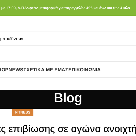
 με 17:00, Δ-Π
Δωρεάν μεταφορικά για παραγγελίες 49€ και άνω και έως 4 κιλά
HOP
NEWS
ΣΧΕΤΙΚΆ ΜΕ ΕΜΆΣ
ΕΠΙΚΟΙΝΩΝΊΑ
Blog
FITNESS
ές επιβίωσης σε αγώνα ανοιχτ