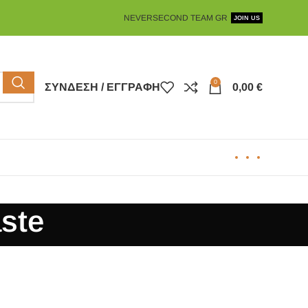
NEVERSECOND TEAM GR
JOIN US
0
ΣΎΝΔΕΣΗ / ΕΓΓΡΑΦΉ
0,00
€
ste