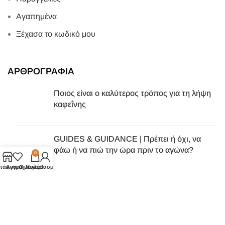
Αγαπημένα
Ξέχασα το κωδικό μου
ΑΡΘΡΟΓΡΑΦΙΑ
Ποιος είναι ο καλύτερος τρόπος για τη λήψη
καφεΐνης
GUIDES & GUIDANCE | Πρέπει ή όχι, να
φάω ή να πιώ την ώρα πριν το αγώνα?
0
τάστημα
Αγαπημένα
Ο λογαριασμός μου
Καλάθι
2023
Πνευματική ιδιοκτησία
WEFIT
|
Powered by D4
.