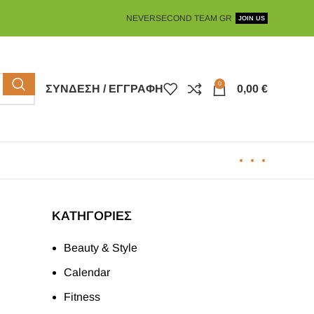
NEVERSECOND TEAM GR
JOIN US
0
ΣΎΝΔΕΣΗ / ΕΓΓΡΑΦΉ
0,00
€
KΑΤΗΓΟΡΊΕΣ
Beauty & Style
Calendar
Fitness