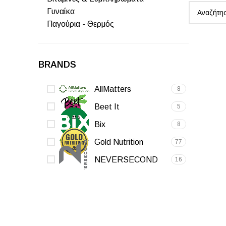
Γυναίκα
Παγούρια - Θερμός
BRANDS
AllMatters
8
Beet It
5
Bix
8
Gold Nutrition
77
NEVERSECOND
16