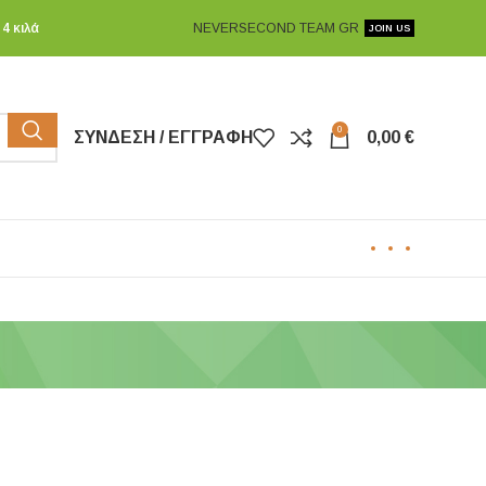
4 κιλά
NEVERSECOND TEAM GR
JOIN US
0
ΣΎΝΔΕΣΗ / ΕΓΓΡΑΦΉ
0,00
€