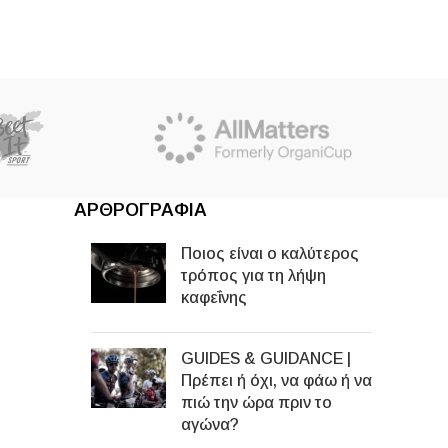
ΑΡΘΡΟΓΡΑΦΙΑ
Ποιος είναι ο καλύτερος
Η μπ
τρόπος για τη λήψη
καφεΐνης
γρα
GUIDES & GUIDANCE |
Πρέπει ή όχι, να φάω ή να
πιώ την ώρα πριν το
αγώνα?