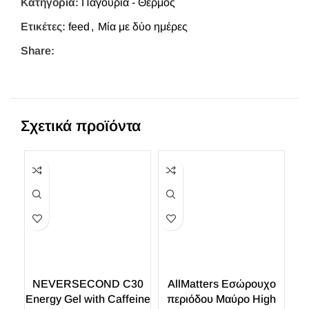
Κατηγορία:
Παγούρια - Θερμός
Ετικέτες:
feed
,
Μία με δύο ημέρες
Share:
Σχετικά προϊόντα
NEVERSECOND C30
AllMatters Εσώρουχo
N
Energy Gel with Caffeine
περιόδου Μαύρο High