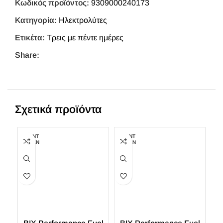
Κωδικός προϊόντος:
9309000240173
Κατηγορία:
Ηλεκτρολύτες
Ετικέτα:
Τρεις με πέντε ημέρες
Share:
Σχετικά προϊόντα
ΕΞΑΝΤ
ΕΞΑΝΤ
ΕΞ
ΛΗΜΈΝ
ΛΗΜΈΝ
ΛΗ
Ο
Ο