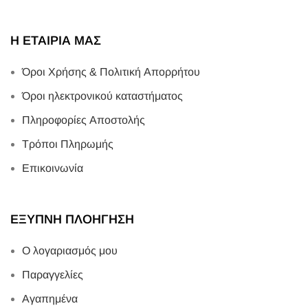
Η ΕΤΑΙΡΙΑ ΜΑΣ
Όροι Χρήσης & Πολιτική Απορρήτου
Όροι ηλεκτρονικού καταστήματος
Πληροφορίες Αποστολής
Τρόποι Πληρωμής
Επικοινωνία
ΕΞΥΠΝΗ ΠΛΟΗΓΗΣΗ
Ο λογαριασμός μου
Παραγγελίες
Αγαπημένα