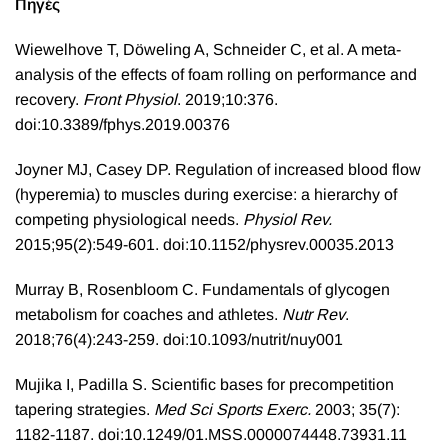
Πηγές
Wiewelhove T, Döweling A, Schneider C, et al.
A meta-
analysis of the effects of foam rolling on performance and
recovery
.
Front Physiol
. 2019;10:376.
doi:10.3389/fphys.2019.00376
Joyner MJ, Casey DP.
Regulation of increased blood flow
(hyperemia) to muscles during exercise: a hierarchy of
competing physiological needs
.
Physiol Rev.
2015;95(2):549-601. doi:10.1152/physrev.00035.2013
Murray B, Rosenbloom C.
Fundamentals of glycogen
metabolism for coaches and athletes
.
Nutr Rev
.
2018;76(4):243-259. doi:10.1093/nutrit/nuy001
Mujika I, Padilla S.
Scientific bases for precompetition
tapering strategies
.
Med Sci Sports Exerc.
2003; 35(7):
1182-1187. doi:10.1249/01.MSS.0000074448.73931.11