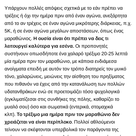
Υ
πάρχουν πολλές απόψεις σχετικά με το εάν πρέπει να
τρέξεις ή όχι την ημέρα πριν από έναν αγώνα, ανεξάρτητα
από το αν τρέχεις σε έναν αγώνα μικρότερης διάρκειας, π.χ.
5K, ή σε έναν αγώνα μεγάλων αποστάσεων, όπως ένας
μαραθώνιος.
Η ουσία είναι ότι πρέπει να δεις τι
λειτουργεί καλύτερα για εσένα.
Οι προπονητές
συστήνουν οπωσδήποτε ένα χαλαρό τρέξιμο 20-25 λεπτά
μία ημέρα πριν τον μαραθώνιο, με κάποια ενδιάμεσα
ανοίγματα επειδή με αυτόν τον τρόπο διατηρείς τον μυικό
τόνο, χαλαρώνεις, μειώνεις την αίσθηση του πρηξίματος
που πιθανόν να έχεις από την κατανάλωση των πολλών
υδατανθράκων ενώ σε προετοιμάζει τόσο ψυχολογικά
(εγκλιματίζεσαι στις συνθήκες της πόλης, καθαρίζει το
μυαλό σου) όσο και σωματικά (εντερικά, στομαχικά
κλπ).
Το τρέξιμο μια ημέρα πριν τον μαραθώνιο δεν
χρειάζεται να είναι περίπλοκο
. Πολλοί αθλούμενοι
τείνουν να σκέφτονται υπερβολικά τον παράγοντα της