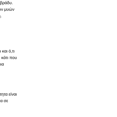
 βράδυ.
ων μυών
.
και ό,τι
 κάτι που
μια
τητα είναι
θα σε