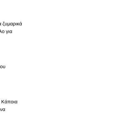
α ζυμαρικά
λο για
σου
. Κάποια
 να