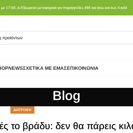
 με 17:00, Δ-Π
Δωρεάν μεταφορικά για παραγγελίες 49€ και άνω και έως 4 κιλά
HOP
NEWS
ΣΧΕΤΙΚΆ ΜΕ ΕΜΆΣ
ΕΠΙΚΟΙΝΩΝΊΑ
Blog
ΔΙΑΤΡΟΦΗ
ς το βράδυ: δεν θα πάρεις κιλ