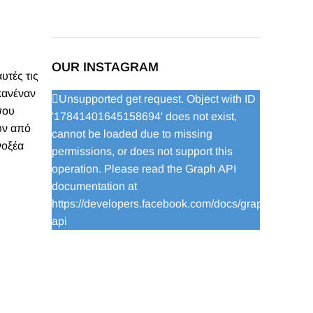
OUR INSTAGRAM
υτές τις
κανέναν
Unsupported get request. Object with ID
σου
'17841401645158694' does not exist,
υν από
cannot be loaded due to missing
νοξέα
permissions, or does not support this
operation. Please read the Graph API
documentation at
https://developers.facebook.com/docs/graph-
api