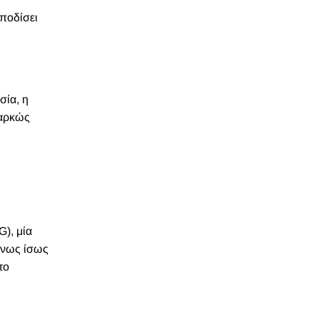
μποδίσει
σία, η
παρκώς
G), μία
μένως ίσως
το