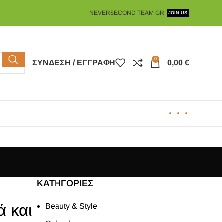
NEVERSECOND TEAM GR
JOIN US
0
ΣΎΝΔΕΣΗ / ΕΓΓΡΑΦΉ
0,00
€
KΑΤΗΓΟΡΊΕΣ
ά και
Beauty & Style