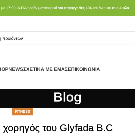
 με 17:00, Δ-Π
Δωρεάν μεταφορικά για παραγγελίες 49€ και άνω και έως 4 κιλά
HOP
NEWS
ΣΧΕΤΙΚΆ ΜΕ ΕΜΆΣ
ΕΠΙΚΟΙΝΩΝΊΑ
Blog
FITNESS
 χορηγός του Glyfada B.C