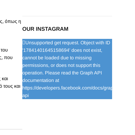
ς, όπως η
OUR INSTAGRAM
Unsupported get request. Object with ID
 του
'17841401645158694' does not exist,
ς, που
cannot be loaded due to missing
permissions, or does not support this
operation. Please read the Graph API
 και
documentation at
ό τους και
https://developers.facebook.com/docs/graph-
api