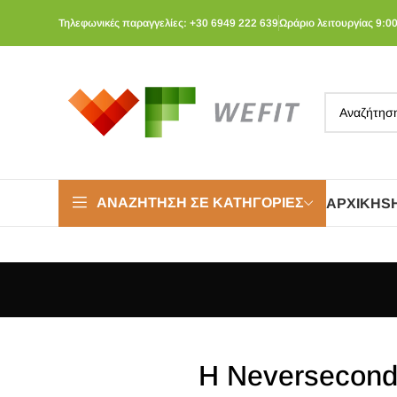
Τηλεφωνικές παραγγελίες: +30 6949 222 639
Ωράριο λειτουργίας 9:00
ΑΝΑΖΉΤΗΣΗ ΣΕ ΚΑΤΗΓΟΡΊΕΣ
ΑΡΧΙΚΉ
S
Η Neversecond