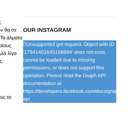
ς
OUR INSTAGRAM
ύν θα σε
 Τα άλματα
Unsupported get request. Object with ID
αίους
'17841401645158694' does not exist,
λλά λίγα
cannot be loaded due to missing
ς
permissions, or does not support this
operation. Please read the Graph API
documentation at
https://developers.facebook.com/docs/graph-
ις το
api