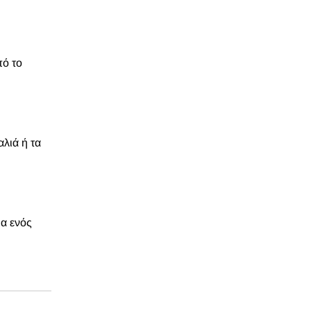
πό το
αλιά ή τα
μα ενός