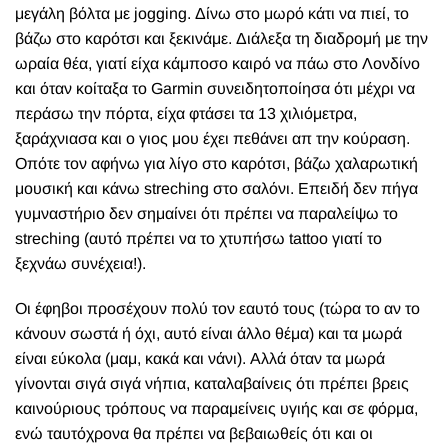
μεγάλη βόλτα με jogging. Δίνω στο μωρό κάτι να πιεί, το
βάζω στο καρότσι και ξεκινάμε. Διάλεξα τη διαδρομή με την
ωραία θέα, γιατί είχα κάμποσο καιρό να πάω στο Λονδίνο
και όταν κοίταξα το Garmin συνειδητοποίησα ότι μέχρι να
περάσω την πόρτα, είχα φτάσει τα 13 χιλιόμετρα,
ξαράχνιασα και ο γιος μου έχει πεθάνει απ την κούραση.
Οπότε τον αφήνω για λίγο στο καρότσι, βάζω χαλαρωτική
μουσική και κάνω streching στο σαλόνι. Επειδή δεν πήγα
γυμναστήριο δεν σημαίνει ότι πρέπει να παραλείψω το
streching (αυτό πρέπει να το χτυπήσω tattoo γιατί το
ξεχνάω συνέχεια!).
Οι έφηβοι προσέχουν πολύ τον εαυτό τους (τώρα το αν το
κάνουν σωστά ή όχι, αυτό είναι άλλο θέμα) και τα μωρά
είναι εύκολα (μαμ, κακά και νάνι). Αλλά όταν τα μωρά
γίνονται σιγά σιγά νήπια, καταλαβαίνεις ότι πρέπει βρεις
καινούριους τρόπους να παραμείνεις υγιής και σε φόρμα,
ενώ ταυτόχρονα θα πρέπει να βεβαιωθείς ότι και οι