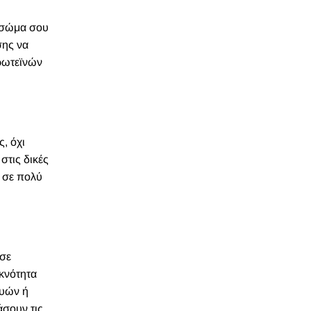
ο σώμα σου
σης να
ρωτεϊνών
, όχι
στις δικές
ς σε πολύ
 σε
κνότητα
μυών ή
σουν τις