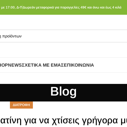
 με 17:00, Δ-Π
Δωρεάν μεταφορικά για παραγγελίες 49€ και άνω και έως 4 κιλά
HOP
NEWS
ΣΧΕΤΙΚΆ ΜΕ ΕΜΆΣ
ΕΠΙΚΟΙΝΩΝΊΑ
Blog
ΔΙΑΤΡΟΦΗ
ατίνη για να χτίσεις γρήγορα μ