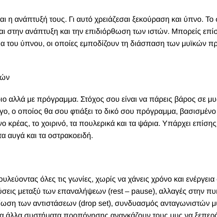
αι η ανάπτυξή τους. Γι αυτό χρειάζεσαι ξεκούραση και ύπνο. Τ
ται στην ανάπτυξη και την επιδιόρθωση των ιστών. Μπορείς επί
ια του ύπνου, οι οποίες εμποδίζουν τη διάσπαση των μυϊκών π
νών
ριο αλλά με πρόγραμμα. Στόχος σου είναι να πάρεις βάρος σε μυς
όγο, ο οποίος θα σου φτιάξει το δικό σου πρόγραμμα, βασισμένο 
ο κρέας, το χοιρινό, τα πουλερικά και τα ψάρια. Υπάρχει επίση
τα αυγά και τα οστρακοειδή.
υλεύοντας όλες τις γωνίες, χωρίς να χάνεις χρόνο και ενέργεια
σεις μεταξύ των επαναλήψεων (rest – pause), αλλαγές στην πυ
είωση των αντιστάσεων (drop set), συνδυασμός ανταγωνιστών 
α άλλα συστήματα προπόνησης αναγκάζουν τους μυς να ξεπερά