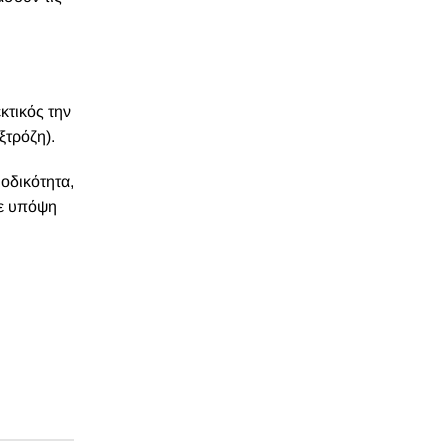
κτικός την
ξτρόζη).
οδικότητα,
χε υπόψη