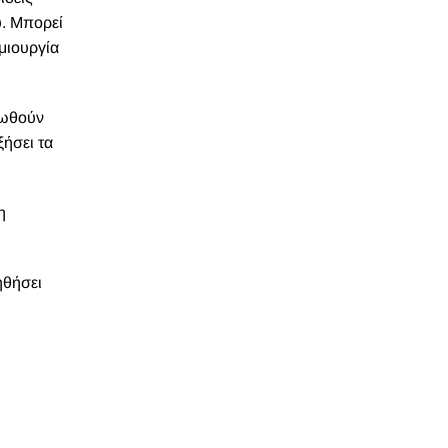
υ. Μπορεί
μιουργία
κωθούν
ήσει τα
η
ηθήσει