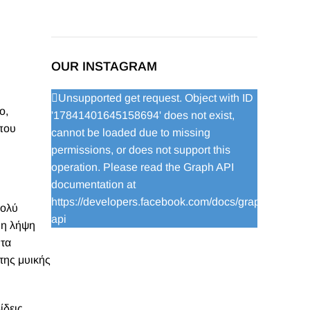
OUR INSTAGRAM
Unsupported get request. Object with ID
ο,
'17841401645158694' does not exist,
 που
cannot be loaded due to missing
permissions, or does not support this
operation. Please read the Graph API
documentation at
https://developers.facebook.com/docs/graph-
πολύ
api
 η λήψη
 τα
της μυικής
ίδεις