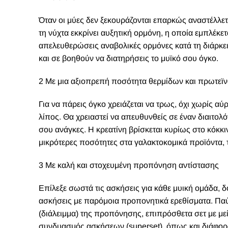
Όταν οι μύες δεν ξεκουράζονται επαρκώς αναστέλλετ
τη νύχτα εκκρίνει αυξητική ορμόνη, η οποία εμπλέκε
απελευθερώσεις αναβολικές ορμόνες κατά τη διάρκε
και σε βοηθούν να διατηρήσεις το μυϊκό σου όγκο.
2 Με μια αξιοπρεπή ποσότητα θερμίδων και πρωτεϊ
Για να πάρεις όγκο χρειάζεται να τρως, όχι χωρίς αύ
λίπος. Θα χρειαστεί να απευθυνθείς σε έναν διαιτολ
σου ανάγκες. Η κρεατίνη βρίσκεται κυρίως στο κόκκιν
μικρότερες ποσότητες στα γαλακτοκομικά προϊόντα, 
3 Με καλή και στοχευμένη προπόνηση αντίστασης
Επίλεξε σωστά τις ασκήσεις για κάθε μυική ομάδα, δο
ασκήσεις με παρόμοια προπονητικά ερεθίσματα. Παύ
(διάλειμμα) της προπόνησης, επιπρόσθετα σετ με μ
συνδυασμός ασκήσεων (superset), όπως και διάφορ