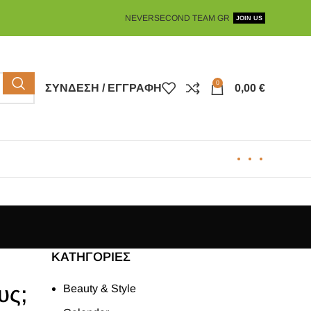
NEVERSECOND TEAM GR
JOIN US
0
ΣΎΝΔΕΣΗ / ΕΓΓΡΑΦΉ
0,00
€
KΑΤΗΓΟΡΊΕΣ
υς;
Beauty & Style