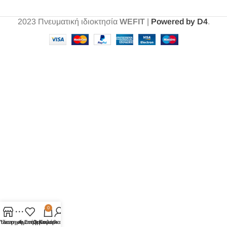
2023
Πνευματική ιδιοκτησία
WEFIT
|
Powered by D4
.
0
τάστημα
Πλευρική Στήλη
Αγαπημένα
Ο λογαριασμός μου
Καλάθι