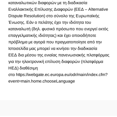
καταναλωτικών
δια
φορών με τη
δια
δι
κασία
Εναλλακτικής
Επίλυση
ς
Δια
φορών (ΕΕΔ – Alternative
Dispute Resolution) στο σύνολο της Ευρωπαϊκής
Ένωσης. Εάν ο πελάτης έχει την ι
δι
ότητα του
καταναλωτή (δηλ. φυσικό πρόσωπο που ενεργεί εκτός
επαγγελματικής ι
δι
ότητας) και έχει οποιοδήποτε
πρόβλημα με αγορά που πραγματοποίησε από την
Ιστοσελίδα μας μπορεί να κινήσει την
δια
δι
κασία
ΕΕΔ
δια
μέσου της ενιαίας πανενωσιακής πλατφόρμας
για την
ηλεκτρονική
επίλυση
δια
φορών (πλατφόρμα
ΗΕΔ)
δια
θέσιμη
στο
https://webgate.ec.europa.eu/odr/main/index.cfm?
event=main.home.chooseLanguage