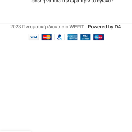
φάω ή να πιώ την ώρα πριν το αγώνα?
2023
Πνευματική ιδιοκτησία
WEFIT
|
Powered by D4
.